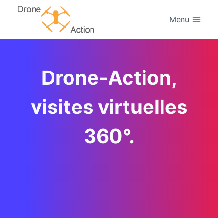
Aller
au
Menu
contenu
Drone-Action,
visites virtuelles
360°.